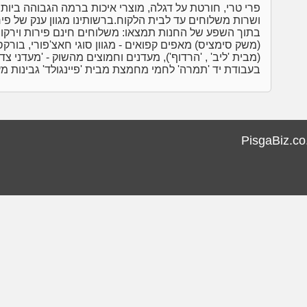
פרי טרי, חורטת על דגלה, מוצרי איכות ברמה הגבוהה ביותר
ושרות משלוחים עד לבית הלקוח.ברשותינו מגוון ענק של פיר
בתוך השפע של החנות תמצאו: משלוחים חינם פירות וירקות 
(משק סימציס) מאפים קפואים - מגוון סוגי חאצ'פורי, בורקס 
(מבית 'ליב' , 'הרדוף'), מעדנים וחמוצים מהשוק - 'מעדני צד
בעבודת יד 'תמרה' לחמי מחמצת מבית 'פיינגולד' גבינות מע